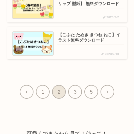
リップ 型紙】 無料ダウンロード
2023/3/2
【こぶた たぬき きつね ねこ】イ
ラスト無料ダウンロード
2023/2/10
前
次
1
2
3
5
へ
へ
可愛くできたから見て！使って！