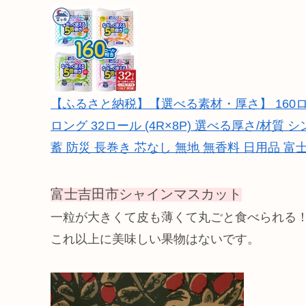
【ふるさと納税】【選べる素材・厚さ】 160ロ
ロング 32ロール (4R×8P) 選べる厚さ/材質 シ
蓄 防災 長巻き 芯なし 無地 無香料 日用品 富士市 [s
富士吉田市シャインマスカット
一粒が大きくて皮も薄くて丸ごと食べられる
これ以上に美味しい果物はないです。